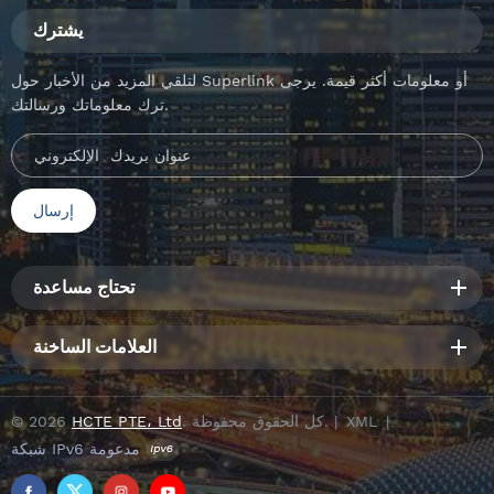
يشترك
لتلقي المزيد من الأخبار حول Superlink أو معلومات أكثر قيمة. يرجى
ترك معلوماتك ورسالتك.
تحتاج مساعدة
العلامات الساخنة
|
XML
. كل الحقوق محفوظة. |
HCTE PTE، Ltd
© 2026
شبكة IPv6 مدعومة