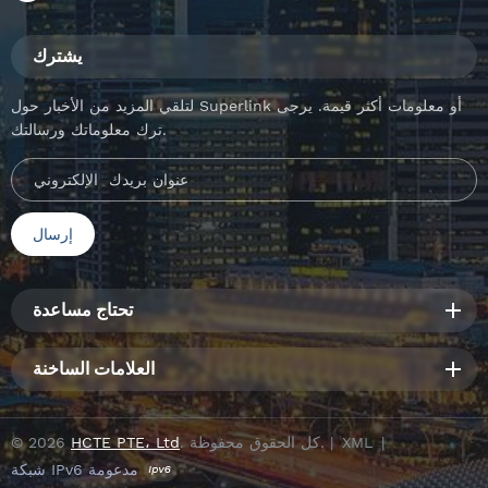
يشترك
لتلقي المزيد من الأخبار حول Superlink أو معلومات أكثر قيمة. يرجى
ترك معلوماتك ورسالتك.
تحتاج مساعدة
العلامات الساخنة
|
XML
. كل الحقوق محفوظة. |
HCTE PTE، Ltd
© 2026
شبكة IPv6 مدعومة