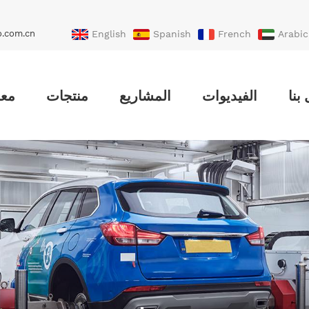
o.com.cn
English
Spanish
French
Arabic
Portuguese
Turkish
بنا
الفيديوات
المشاريع
منتجات
معل