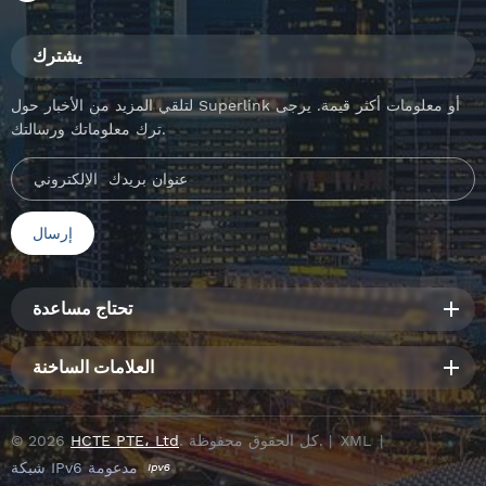
يشترك
لتلقي المزيد من الأخبار حول Superlink أو معلومات أكثر قيمة. يرجى
ترك معلوماتك ورسالتك.
تحتاج مساعدة
العلامات الساخنة
|
XML
. كل الحقوق محفوظة. |
HCTE PTE، Ltd
© 2026
شبكة IPv6 مدعومة