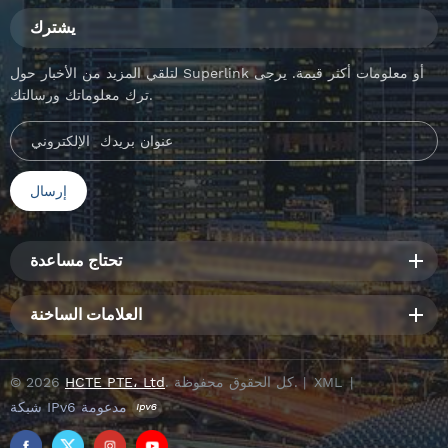
يشترك
لتلقي المزيد من الأخبار حول Superlink أو معلومات أكثر قيمة. يرجى
ترك معلوماتك ورسالتك.
تحتاج مساعدة
العلامات الساخنة
|
XML
. كل الحقوق محفوظة. |
HCTE PTE، Ltd
© 2026
شبكة IPv6 مدعومة