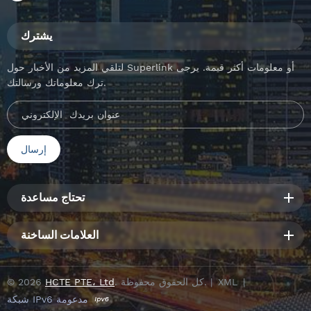
يشترك
لتلقي المزيد من الأخبار حول Superlink أو معلومات أكثر قيمة. يرجى
ترك معلوماتك ورسالتك.
تحتاج مساعدة
العلامات الساخنة
|
XML
. كل الحقوق محفوظة. |
HCTE PTE، Ltd
© 2026
شبكة IPv6 مدعومة